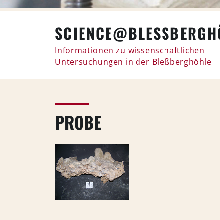
Skip
SCIENCE@BLESSBERGHÖ
to
content
Informationen zu wissenschaftlichen
Untersuchungen in der Bleßberghöhle
PROBE