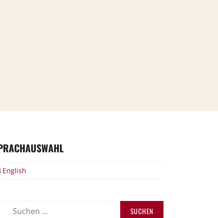
PRACHAUSWAHL
English
uchen
ch: