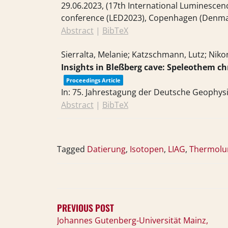
29.06.2023
, (17th International Luminesce
conference (LED2023), Copenhagen (Denma
Abstract
|
BibTeX
Sierralta, Melanie; Katzschmann, Lutz; Nik
Insights in Bleßberg cave: Speleothem c
Proceedings Article
In:
75. Jahrestagung der Deutsche Geophysi
Abstract
|
BibTeX
Tagged
Datierung
,
Isotopen
,
LIAG
,
Thermolu
BEITRAGSNAVIGATION
PREVIOUS POST
Johannes Gutenberg-Universität Mainz,