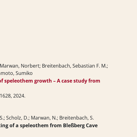
s; Marwan, Norbert; Breitenbach, Sebastian F. M.;
kamoto, Sumiko
f speleothem growth – A case study from
01628,
2024
.
 S.; Scholz, D.; Marwan, N.; Breitenbach, S.
ing of a speleothem from Bleßberg Cave