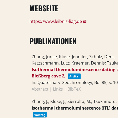
WEBSEITE
https://www.leibniz-liag.de
PUBLIKATIONEN
Zhang, Junjie; Klose, Jennifer; Scholz, Deni
Katzschmann, Lutz; Kraemer, Dennis; Tsu
Isothermal thermoluminescence dating o
Bleßberg cave 2,
Artikel
In:
Quaternary Geochronology,
Bd. 85,
S. 1
Abstract
|
Links
|
BibTeX
Zhang, J.; Klose, J.; Sierralta, M.; Tsukamoto,
Isothermal thermoluminescence (ITL) dat
Vortrag