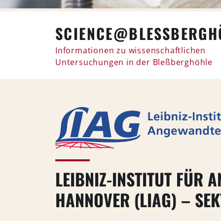
Skip
SCIENCE@BLESSBERGHÖ
to
content
Informationen zu wissenschaftlichen
Untersuchungen in der Bleßberghöhle
LEIBNIZ-INSTITUT FÜR
HANNOVER (LIAG) – SE