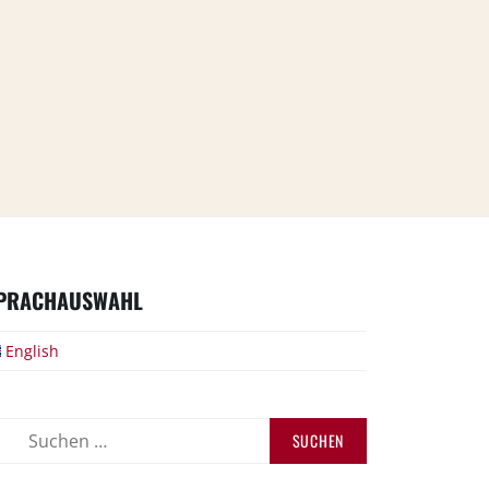
PRACHAUSWAHL
English
uchen
ch: