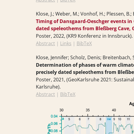
Klose, J.; Weber, M.; Vonhof, H.; Plessen, B.;
Timing of Dansgaard-Oeschger events in 
dated speleothems from Bleßberg Cave,
Poster,
2022
, (KR9 Konferenz in Innsbruck)
.
Abstract
|
Links
|
BibTeX
Klose, Jennifer; Scholz, Denis; Breitenbach, 
Determination of phases of warm climate
precisely dated speleothems from Bleßb
Poster,
2021
, (GeoKarlsruhe 2021: Sustaina
Karlsruhe)
.
Abstract
|
BibTeX