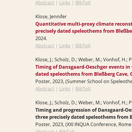
Abstract
|
Links
|
BibTeX
Klose, Jennifer
Quantitative multi-proxy climate reconst
precisely dated speleothems from Bleßb
2024
.
Abstract
|
Links
|
BibTeX
Klose, J.; Scholz, D.; Weber, M.; Vonhof, H.; 
Timing of Dansgaard-Oeschger events in 
dated speleothems from Bleßberg Cave,
Poster,
2023
, (Summer School on Speleothe
Abstract
|
Links
|
BibTeX
Klose, J.; Scholz, D.; Weber, M.; Vonhof, H.; 
Timing and progression of Dansgaard-Oes
three precisely dated speleothems from
Poster,
2023
, (XXI INQUA Conference, Rome (
Abstract
|
BibTeX