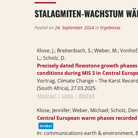
STALAGMITEN-WACHSTUM WÄ
Posted on
24. September 2024
in
Ergebnisse
Klose, J.; Breitenbach, S.; Weber, M.; Vonho
L.; Scholz, D.
Precisely dated flowstone growth phases 
conditions during MIS 3 in Central Europ
Vortrag,
Climate Change – The Karst Record
(South Africa),
27.03.2025
.
Abstract
|
Links
|
BibTeX
Klose, Jennifer; Weber, Michael; Scholz, Den
Central European warm phases recorded 
Artikel
In:
communications earth & environment,
B