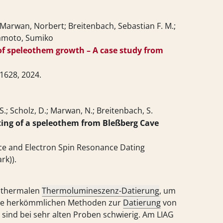
s; Marwan, Norbert; Breitenbach, Sebastian F. M.;
kamoto, Sumiko
f speleothem growth – A case study from
01628,
2024
.
 S.; Scholz, D.; Marwan, N.; Breitenbach, S.
ing of a speleothem from Bleßberg Cave
nce and Electron Spin Resonance Dating
rk))
.
sothermalen
Thermolumineszenz-Datierung
, um
 Die herkömmlichen Methoden zur
Datierung
von
, sind bei sehr alten Proben schwierig. Am LIAG