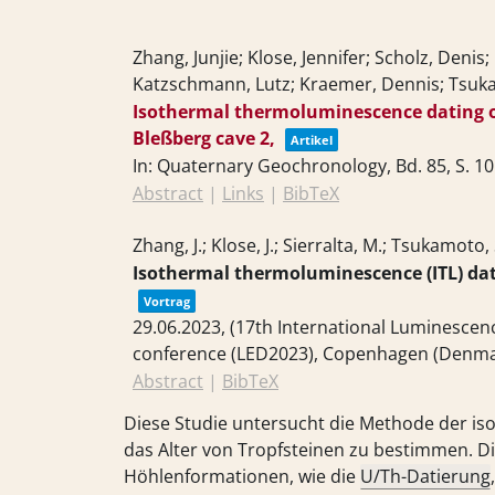
Zhang, Junjie; Klose, Jennifer; Scholz, Deni
Katzschmann, Lutz; Kraemer, Dennis; Tsu
Isothermal thermoluminescence dating o
Bleßberg cave 2,
Artikel
In:
Quaternary Geochronology,
Bd. 85,
S. 1
Abstract
|
Links
|
BibTeX
Zhang, J.; Klose, J.; Sierralta, M.; Tsukamoto,
Isothermal thermoluminescence (ITL) dat
Vortrag
29.06.2023
, (17th International Luminesce
conference (LED2023), Copenhagen (Denma
Abstract
|
BibTeX
Diese Studie untersucht die Methode der i
das Alter von Tropfsteinen zu bestimmen.
Höhlenformationen, wie die
U/Th-Datierung