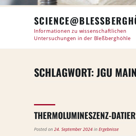
Skip
SCIENCE@BLESSBERGHÖ
to
content
Informationen zu wissenschaftlichen
Untersuchungen in der Bleßberghöhle
SCHLAGWORT:
JGU MAI
THERMOLUMINESZENZ-DATIER
Posted on
24. September 2024
in
Ergebnisse