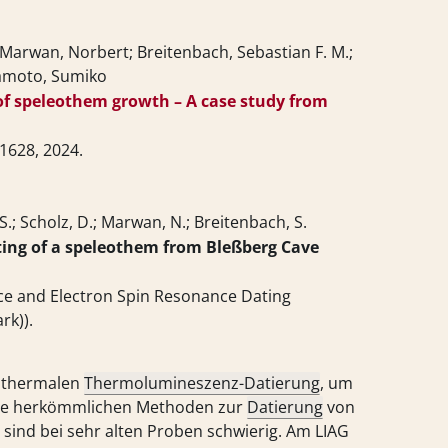
s; Marwan, Norbert; Breitenbach, Sebastian F. M.;
kamoto, Sumiko
f speleothem growth – A case study from
01628,
2024
.
 S.; Scholz, D.; Marwan, N.; Breitenbach, S.
ing of a speleothem from Bleßberg Cave
nce and Electron Spin Resonance Dating
rk))
.
sothermalen
Thermolumineszenz-Datierung
, um
 Die herkömmlichen Methoden zur
Datierung
von
, sind bei sehr alten Proben schwierig. Am LIAG