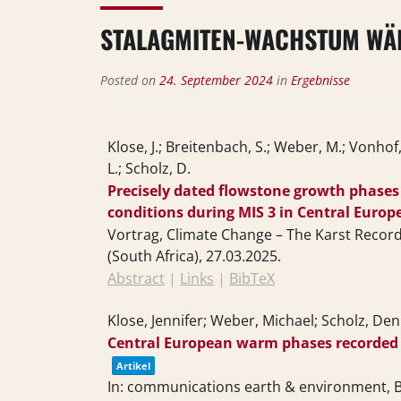
STALAGMITEN-WACHSTUM WÄ
Posted on
24. September 2024
in
Ergebnisse
Klose, J.; Breitenbach, S.; Weber, M.; Vonho
L.; Scholz, D.
Precisely dated flowstone growth phases 
conditions during MIS 3 in Central Europ
Vortrag,
Climate Change – The Karst Record
(South Africa),
27.03.2025
.
Abstract
|
Links
|
BibTeX
Klose, Jennifer; Weber, Michael; Scholz, Den
Central European warm phases recorded 
Artikel
In:
communications earth & environment,
B