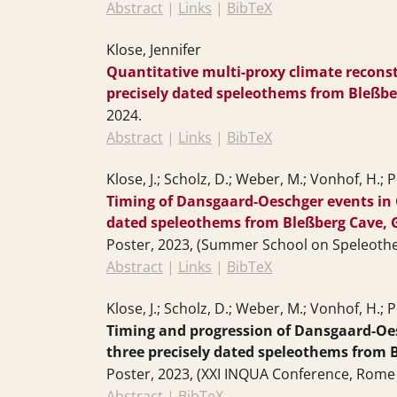
Abstract
|
Links
|
BibTeX
Klose, Jennifer
Quantitative multi-proxy climate reconst
precisely dated speleothems from Bleßb
2024
.
Abstract
|
Links
|
BibTeX
Klose, J.; Scholz, D.; Weber, M.; Vonhof, H.; 
Timing of Dansgaard-Oeschger events in 
dated speleothems from Bleßberg Cave,
Poster,
2023
, (Summer School on Speleothe
Abstract
|
Links
|
BibTeX
Klose, J.; Scholz, D.; Weber, M.; Vonhof, H.; 
Timing and progression of Dansgaard-Oes
three precisely dated speleothems from
Poster,
2023
, (XXI INQUA Conference, Rome (
Abstract
|
BibTeX