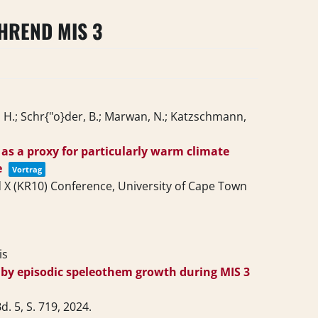
HREND MIS 3
f, H.; Schr{"o}der, B.; Marwan, N.; Katzschmann,
as a proxy for particularly warm climate
e
Vortrag
 X (KR10) Conference, University of Cape Town
is
by episodic speleothem growth during MIS 3
d. 5,
S. 719,
2024
.