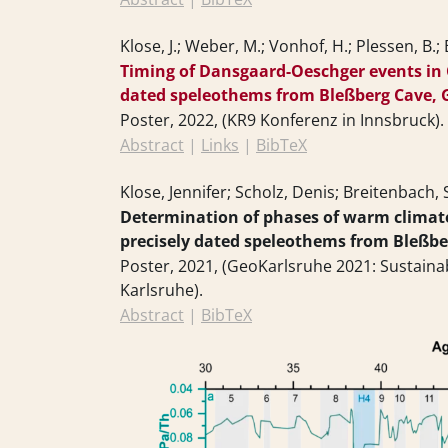
Klose, J.; Weber, M.; Vonhof, H.; Plessen, B.;
Timing of Dansgaard-Oeschger events in 
dated speleothems from Bleßberg Cave,
Poster,
2022
, (KR9 Konferenz in Innsbruck)
.
Abstract
|
Links
|
BibTeX
Klose, Jennifer; Scholz, Denis; Breitenbach, 
Determination of phases of warm climate
precisely dated speleothems from Bleßb
Poster,
2021
, (GeoKarlsruhe 2021: Sustaina
Karlsruhe)
.
Abstract
|
BibTeX