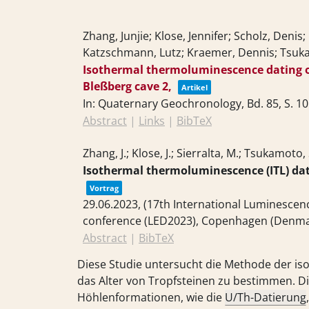
Zhang, Junjie; Klose, Jennifer; Scholz, Deni
Katzschmann, Lutz; Kraemer, Dennis; Tsu
Isothermal thermoluminescence dating o
Bleßberg cave 2,
Artikel
In:
Quaternary Geochronology,
Bd. 85,
S. 1
Abstract
|
Links
|
BibTeX
Zhang, J.; Klose, J.; Sierralta, M.; Tsukamoto,
Isothermal thermoluminescence (ITL) dat
Vortrag
29.06.2023
, (17th International Luminesce
conference (LED2023), Copenhagen (Denma
Abstract
|
BibTeX
Diese Studie untersucht die Methode der i
das Alter von Tropfsteinen zu bestimmen.
Höhlenformationen, wie die
U/Th-Datierung